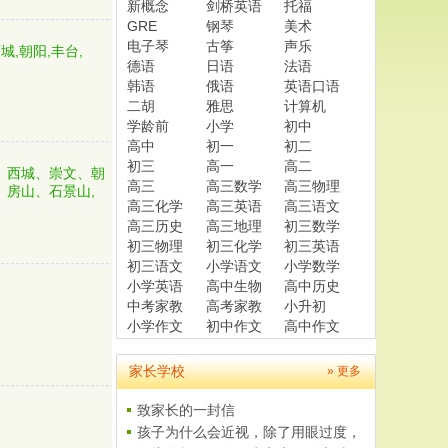
新概念
剑桥英语
托福
GRE
钢琴
美术
电子琴
古筝
声乐
城,朝阳,丰台,
德语
日语
法语
韩语
俄语
英语口语
二胡
雅思
计算机
学龄前
小学
初中
高中
初一
初二
初三
高一
高二
、西城、崇文、朝
高三
高三数学
高三物理
、房山、石景山,
高三化学
高三英语
高三语文
高三历史
高三地理
初三数学
初三物理
初三化学
初三英语
初三语文
小学语文
小学数学
小学英语
高中生物
高中历史
中考家教
高考家教
小升初
小学作文
初中作文
高中作文
家长学校
» 更多
致家长的一封信
、
孩子为什么会近视，除了用眼过度，