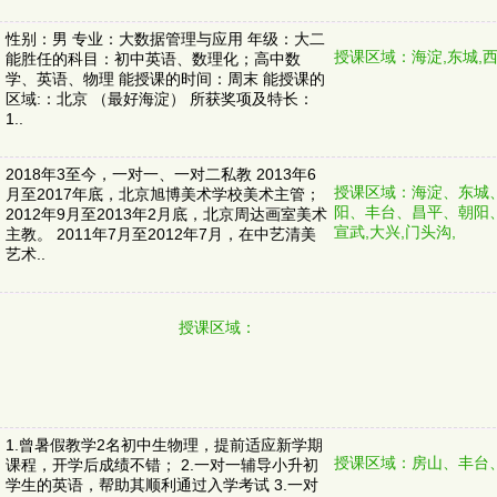
性别：男 专业：大数据管理与应用 年级：大二
授课区域：海淀,东城,西
能胜任的科目：初中英语、数理化；高中数
学、英语、物理 能授课的时间：周末 能授课的
区域:：北京 （最好海淀） 所获奖项及特长：
1..
2018年3至今，一对一、一对二私教 2013年6
授课区域：海淀、东城
月至2017年底，北京旭博美术学校美术主管；
阳、丰台、昌平、朝阳
2012年9月至2013年2月底，北京周达画室美术
宣武,大兴,门头沟,
主教。 2011年7月至2012年7月，在中艺清美
艺术..
授课区域：
1.曾暑假教学2名初中生物理，提前适应新学期
授课区域：房山、丰台
课程，开学后成绩不错； 2.一对一辅导小升初
学生的英语，帮助其顺利通过入学考试 3.一对