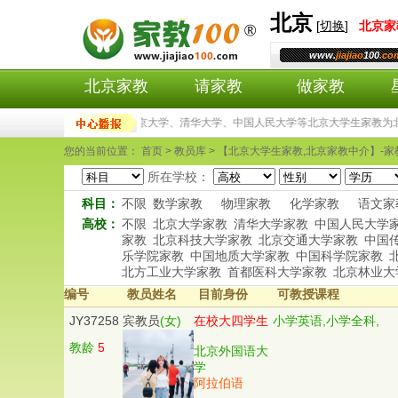
北京
[
切换
]
北京
家
www.
jiajiao
100
.co
北京家教
请家教
做家教
师资包括： 北京大学、清华大学、中国人民大学等北京大学生家教为北
您的当前位置： 首页 > 教员库 > 【北京大学生家教,北京家教中介】-家教
所在学校：
科目：
不限
数学家教
物理家教
化学家教
语文家
高校：
不限
北京大学家教
清华大学家教
中国人民大学
家教
北京科技大学家教
北京交通大学家教
中国
乐学院家教
中国地质大学家教
中国科学院家教
北方工业大学家教
首都医科大学家教
北京林业大
编号
教员姓名
目前身份
可教授课程
JY37258
宾教员
(女)
在校大四学生
小学英语,小学全科,
教龄
5
北京外国语大
学
阿拉伯语