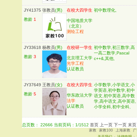
JY41375
张教员
(男)
在校大四学生
初中数理化,
教龄
1
中国地质大学
（北京）
测绘工程
JY33618
杨教员
(男)
在校研一学生
初中数学,初三数学,高
一高二数学,Pascal
教龄
3
北京理工大学
c++&,其他,
光学工程
认证教员
JY37649
王教员
(女)
在校大四学生
小学数学,小学语文,小
学英语,初中数学,初中
教龄
5
华东政法大学
语文,初中英语,高中数
法学
学,高中语文,高中英语,
认证教员
小学全科,初中全科,
总页数：
22666
当前页码：
1
/
1512
首页
上一页
下一页
末页
家教
家教100
上海家教
广
关于我们
-
法律申明
-