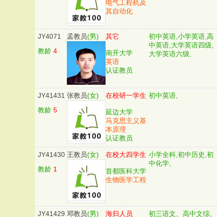
电气工程机及
其自动化
JY4071
孟教员
(男)
其它
初中英语,小学英语,高
中英语,大学英语四级,
教龄
4
南开大学
大学英语六级,
英语
认证教员
JY41431
张教员
(女)
在校研一学生
初中英语,
教龄
5
延边大学
马克思主义基
本原理
认证教员
JY41430
王教员
(女)
在校大四学生
小学全科,初中历史,初
中化学,
教龄
1
首都医科大学
生物医学工程
JY41429
邓教员
(男)
海归人员
初三语文、高中文综、