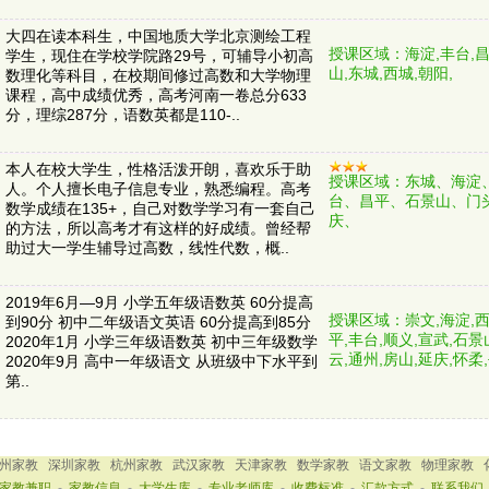
大四在读本科生，中国地质大学北京测绘工程
授课区域：海淀,丰台,昌
学生，现住在学校学院路29号，可辅导小初高
山,东城,西城,朝阳,
数理化等科目，在校期间修过高数和大学物理
课程，高中成绩优秀，高考河南一卷总分633
分，理综287分，语数英都是110-..
本人在校大学生，性格活泼开朗，喜欢乐于助
授课区域：东城、海淀
人。个人擅长电子信息专业，熟悉编程。高考
台、昌平、石景山、门
数学成绩在135+，自己对数学学习有一套自己
庆、
的方法，所以高考才有这样的好成绩。曾经帮
助过大一学生辅导过高数，线性代数，概..
2019年6月—9月 小学五年级语数英 60分提高
授课区域：崇文,海淀,西
到90分 初中二年级语文英语 60分提高到85分
平,丰台,顺义,宣武,石景
2020年1月 小学三年级语数英 初中三年级数学
云,通州,房山,延庆,怀柔,
2020年9月 高中一年级语文 从班级中下水平到
第..
州家教
深圳家教
杭州家教
武汉家教
天津家教
数学家教
语文家教
物理家教
家教兼职
-
家教信息
-
大学生库
-
专业老师库
-
收费标准
-
汇款方式
-
联系我们