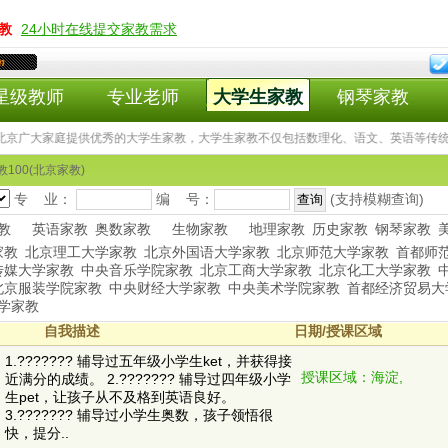
教
24小时在线提交家教需求
m
星级教师
专业老师
大学生家教
钢琴家教
京广大家庭提供优秀的大学生家教，大学生家教不仅包括数理化、语文、英语等传统
100(北京家教)
专 业：
编 号：
(支持模糊查询)
教
英语家教
奥数家教
生物家教
地理家教
历史家教
钢琴家教
家教
北京理工大学家教
北京外国语大学家教
北京师范大学家教
首都师
传媒大学家教
中央音乐学院家教
北京工商大学家教
北京化工大学家教
北京服装学院家教
中央财经大学家教
中央美术学院家教
首都经济贸易大
学家教
自我描述
日期/授课区域
1.??????? 辅导过五年级小学生ket，并获得接
授课区域：海淀,
近满分的成绩。 2.??????? 辅导过四年级小学
生pet，让孩子从不及格到英语良好。
3.??????? 辅导过小学生奥数，孩子领悟很
快，提分..