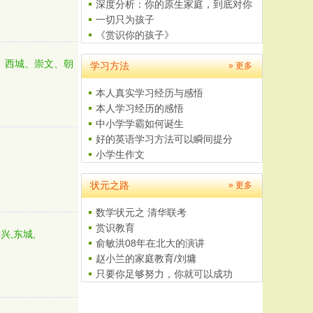
这..
深度分析：你的原生家庭，到底对你
有..
一切只为孩子
《赏识你的孩子》
父母是孩子最好的老师
、西城、崇文、朝
学习方法
给学生家长的一封信
» 更多
本人真实学习经历与感悟
本人学习经历的感悟
中小学学霸如何诞生
好的英语学习方法可以瞬间提分
小学生作文
如何学习数学
状元之路
4至5岁儿童美术培养计划
» 更多
数学状元之 清华联考
赏识教育
兴,东城,
俞敏洪08年在北大的演讲
赵小兰的家庭教育/刘墉
只要你足够努力，你就可以成功
我的大学之路
四年级黄冈小状元题解------特..