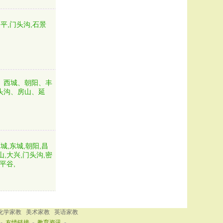
平,门头沟,石景
、西城、朝阳、丰
头沟、房山、延
城,东城,朝阳,昌
山,大兴,门头沟,密
平谷,
化学家教
美术家教
英语家教
-
友情链接
-
教育资讯
-