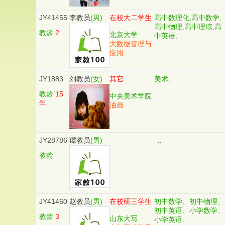
JY41455
李教员
(男)
在校大二学生
高中数理化,高中数学,
高中物理,高中理综,高
教龄
2
北京大学
中英语,
大数据管理与
应用
JY1883
刘教员
(女)
其它
美术、
教龄
15
中央美术学院
年
油画
JY28786
谭教员
(男)
..
教龄
JY41460
赵教员
(男)
在校研三学生
初中数学、初中物理、
初中英语、小学数学、
教龄
3
山东大写
小学英语、