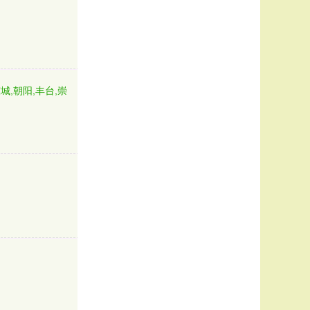
城,朝阳,丰台,崇