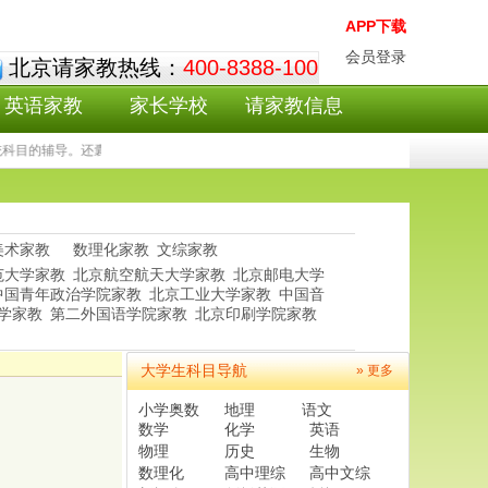
APP下载
会员登录
北京请家教热线：
400-8388-100
英语家教
家长学校
请家教信息
科目的辅导。还囊括了众多艺术类科目，成人考试等全方位的家教辅导。
美术家教
数理化家教
文综家教
范大学家教
北京航空航天大学家教
北京邮电大学
中国青年政治学院家教
北京工业大学家教
中国音
学家教
第二外国语学院家教
北京印刷学院家教
大学生科目导航
» 更多
小学奥数
地理
语文
数学
化学
英语
物理
历史
生物
数理化
高中理综
高中文综