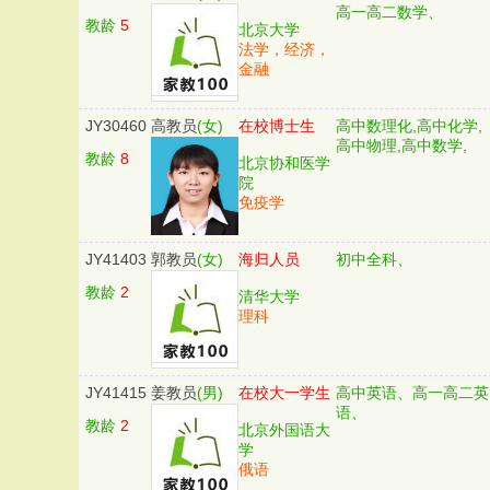
高一高二数学、
教龄
5
北京大学
法学，经济，
金融
JY30460
高教员
(女)
在校博士生
高中数理化,高中化学,
高中物理,高中数学,
教龄
8
北京协和医学
院
免疫学
JY41403
郭教员
(女)
海归人员
初中全科、
教龄
2
清华大学
理科
JY41415
姜教员
(男)
在校大一学生
高中英语、高一高二英
语、
教龄
2
北京外国语大
学
俄语