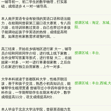
一辅导初一、初二学生的数学物理，打实基
础，成绩进步 4.一对一辅导高..
本人南开英语专业有较强的英语口语和语法能
授课区域：海淀、东城
力，在校期间曾获第三届口语大赛奖，专八四
阳、
六级，在培训班教过英语，自己也带过许多孩
子能调动起孩子学英语的热情，成绩提高明
显。如果您有家教需求请预约我。..
高三结束，开始在乡镇地区进行家 大一，辅导
授课区域：丰台,
员介绍和同班同学介绍，进行线上线下家教，
在作业帮写答案等形式，进行答疑 大二，在姐
姐家一对多，一对一进行寒暑假家教，之后自
己在家进行独立自营家教，上午一对多..
大学本科就读于首都医科大学，性格开朗活
授课区域：丰台,西城,大
泼，善于和孩子交流，熟悉小初高知识点，能
够帮学生梳理贯通 曾辅导过小学四年级学生全
科作业，一学期帮助学生在期末考试中，数学
成绩提高11分，语文成绩提高8分..
本人毕业于北京大学法学院，曾获英语能力竞