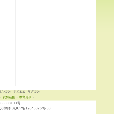
化学家教
美术家教
英语家教
-
友情链接
-
教育资讯
-
108008199号
明元律师
京ICP备12046876号-53