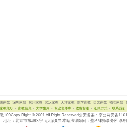
州家教
深圳家教
杭州家教
武汉家教
天津家教
数学家教
语文家教
物理家教
家教兼职
-
家教信息
-
大学生库
-
专业老师库
-
收费标准
-
汇款方式
-
联系我们
0Copy Right ® 2001 All Right Reserved公安备案：京公网安备110
地址：北京市东城区宇飞大厦9层
本站法律顾问：盈科律师事务所 李