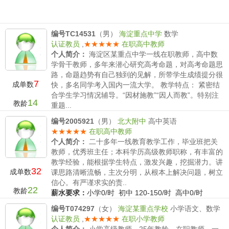
编号TC14531
（男）
海淀重点中学
数学
认证教员
,
★★★★★
在职高中教师
个人简介：
海淀区某重点中学一线在职教师，高中数
学骨干教师，多年来潜心研究高考命题，对高考命题思
路，命题趋势有自己独到的见解，所带学生成绩提分很
7
成单数
快，多名同学考入国内一流大学。 教学特点： 紧密结
合学生学习情况辅导。“因材施教”“因人而教”。特别注
14
教龄
重题...
薪水要求：
小学600--1000/时 初中 600--1000/时 高
编号2005921
（男）
北大附中
高中英语
中600--1000/时
★★★★★
在职高中教师
个人简介：
二十多年一线教育教学工作，毕业班把关
教师，优秀班主任；本科学历高级教师职称，有丰富的
教学经验，能根据学生特点，激发兴趣，挖掘潜力。讲
32
成单数
课思路清晰流畅，主次分明，从根本上解决问题，树立
信心。有严谨求实的责..
22
教龄
薪水要求：
小学0/时 初中 120-150/时 高中0/时
编号T074297
（女）
海淀某重点学校
小学语文、数学
认证教员
,
★★★★★
在职小学教师