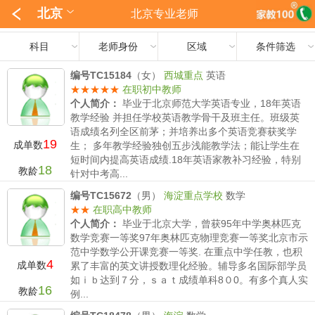
北京
北京专业老师
科目
老师身份
区域
条件筛选
编号TC15184
（女）
西城重点
英语
★★★★★
在职初中教师
个人简介：
毕业于北京师范大学英语专业，18年英语
教学经验 并担任学校英语教学骨干及班主任。班级英
语成绩名列全区前茅；并培养出多个英语竞赛获奖学
19
成单数
生； 多年教学经验独创五步浅能教学法；能让学生在
短时间内提高英语成绩.18年英语家教补习经验，特别
18
教龄
针对中考高...
薪水要求：
小学350/时 初中 500-800/时 高中500-
编号TC15672
（男）
海淀重点学校
数学
800/时
★★
在职高中教师
个人简介：
毕业于北京大学，曾获95年中学奥林匹克
数学竞赛一等奖97年奥林匹克物理竞赛一等奖北京市示
范中学数学公开课竞赛一等奖. 在重点中学任教，也积
4
成单数
累了丰富的英文讲授数理化经验。辅导多名国际部学员
如ｉｂ达到７分，ｓａｔ成绩单科8０0。有多个真人实
16
教龄
例...
薪水要求：
小学500/时 初中 500-800/时 高中600-