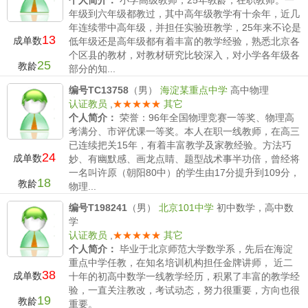
个人简介：
小学高级教师，25年教龄，在职教师。一
年级到六年级都教过，其中高年级教学有十余年，近几
年连续带中高年级，并担任实验班教学，25年来不论是
13
成单数
低年级还是高年级都有着丰富的教学经验，熟悉北京各
个区县的教材，对教材研究比较深入，对小学各年级各
25
教龄
部分的知...
薪水要求：
小学200/时 初中 /时 高中/时
编号TC13758
（男）
海淀某重点中学
高中物理
认证教员
,
★★★★★
其它
个人简介：
荣誉：96年全国物理竞赛一等奖、物理高
考满分、市评优课一等奖。本人在职一线教师，在高三
已连续把关15年，有着丰富教学及家教经验。方法巧
24
成单数
妙、有幽默感、画龙点睛、题型战术事半功倍，曾经将
一名叫许原（朝阳80中）的学生由17分提升到109分，
18
教龄
物理...
薪水要求：
小学/时 初中 /时 高中400—600/时
编号T198241
（男）
北京101中学
初中数学，高中数
学
认证教员
,
★★★★★
其它
个人简介：
毕业于北京师范大学数学系，先后在海淀
重点中学任教，在知名培训机构担任金牌讲师， 近二
38
成单数
十年的初高中数学一线教学经历，积累了丰富的教学经
验，一直关注教改，考试动态，努力很重要，方向也很
19
教龄
重要。