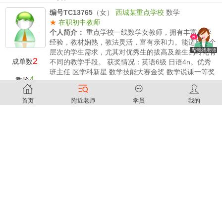
薪水要求：
小学500（网课8折）/时 初中 600（网课8
编号TC13765
（女）
西城某重点学校
数学
折）/时 高中700（网课8折）/时
★
在职初中教师
个人简介：
重点学校一线数学女教师，拥有丰富教学
经验，教材娴熟，教法灵活，富有亲和力。能适应各个
层次的学生需求，尤其对优秀生的拔高及差生的转化有
2
成单数
不同的教学手段。 获奖情况：英语6级 日语4n。优秀
班主任 区学科新星 数学技能大赛金奖 数学说课一等奖
4
教龄
...
薪水要求：
小学300/时 初中 400/时 高中300/时
编号TC18466
（男）
职业画家
美术
首页
附近老师
学员
我的
认证教员
,
其它
个人简介：
1992年毕业于解放军后勤工程学院建筑系
1997年毕业于解放军艺术学院美术系、2003年毕业于
10
中央美术学院油画系第十二届研修班、2006年在中国
教龄
艺术研究院俄罗斯油画训练班学习
薪水要求：
执行家教100薪水标准。
编号TC18455
（女）
小学数学
小学数学
在职小学教师
个人简介：
18年教龄，精通各年级的教材和考点。在
教学中积累了非常丰富的经验，有独到的教学方法，课
堂气氛活跃，效率高，学生成绩提升非常明显。对于数