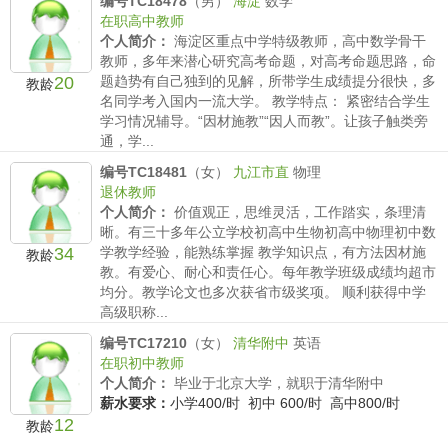
编号TC18478
（男）
海淀
数学
900/时
在职高中教师
个人简介：
海淀区重点中学特级教师，高中数学骨干
教师，多年来潜心研究高考命题，对高考命题思路，命
20
题趋势有自己独到的见解，所带学生成绩提分很快，多
教龄
名同学考入国内一流大学。 教学特点： 紧密结合学生
学习情况辅导。“因材施教”“因人而教”。让孩子触类旁
通，学...
薪水要求：
执行家教100薪水标准。
编号TC18481
（女）
九江市直
物理
退休教师
个人简介：
价值观正，思维灵活，工作踏实，条理清
晰。有三十多年公立学校初高中生物初高中物理初中数
34
学教学经验，能熟练掌握 教学知识点，有方法因材施
教龄
教。有爱心、耐心和责任心。每年教学班级成绩均超市
均分。教学论文也多次获省市级奖项。 顺利获得中学
高级职称...
薪水要求：
小学150/时 初中 200/时 高中300/时
编号TC17210
（女）
清华附中
英语
在职初中教师
个人简介：
毕业于北京大学，就职于清华附中
薪水要求：
小学400/时 初中 600/时 高中800/时
12
教龄