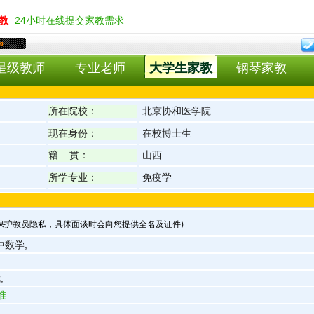
教
24小时在线提交家教需求
m
星级教师
专业老师
大学生家教
钢琴家教
所在院校：
北京协和医学院
现在身份：
在校博士生
籍 贯：
山西
所学专业：
免疫学
为保护教员隐私，具体面谈时会向您提供全名及证件)
中数学,
,
准