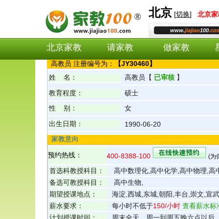
北京
[
切换
]
北京
家
www.
jiajiao
100
.co
北京家教
请家教
做家教
高
教员 注册编号为：
【
JY30460
】
姓 名：
高
教员
【
已审核
】
教育程度：
硕士
性 别：
女
出生日期：
1990-06-20
家教意向
预约热线：
400-8388-100
(
首选科教授科目：
高中数理化,高中化学,高中物理,高
备选可教授科目：
高中生物,
期望授课地点：
海淀,西城,东城,朝阳,丰台,崇文,宣武
薪水要求：
每小时不低于
150
/小时
查看薪水标
计划授课时间：
周末全天，周一到周五晚六点以后