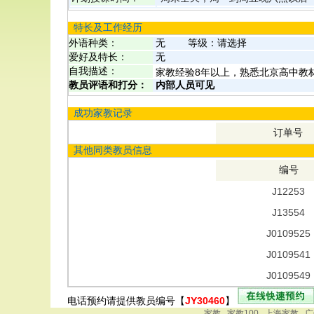
特长及工作经历
外语种类：
无
等级：
请选择
爱好及特长：
无
自我描述：
家教经验8年以上，熟悉北京高中教
教员评语和打分：
内部人员可见
成功家教记录
订单号
其他同类教员信息
编号
J12253
J13554
J0109525
J0109541
J0109549
电话预约请提供教员编号【
JY30460
】
家教
家教100
上海家教
广