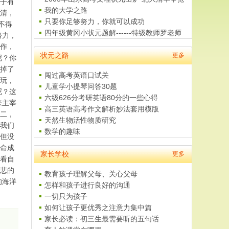
子有
我的大学之路
清，
只要你足够努力，你就可以成功
不得
四年级黄冈小状元题解------特级教师罗老师
努力，
作，
状元之路
更多
呢？你
掉了
闯过高考英语口试关
玩，
儿童学小提琴问答30题
呢？这
六级626分考研英语80分的一些心得
来主宰
高三英语高考作文解析妙法套用模版
 二，
天然生物活性物质研究
我们
数学的趣味
但没
命成
家长学校
更多
看自
悲的
教育孩子理解父母、关心父母
的海洋
怎样和孩子进行良好的沟通
一切只为孩子
如何让孩子更优秀之注意力集中篇
家长必读：初三生最需要听的五句话