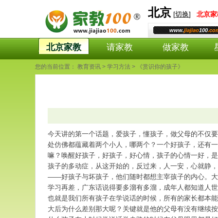
北京
[
切换
]
北京
家
www.
jiajiao
100
.co
北京家教
请家教
做家教
您的当前位置：
教育资讯
>
学习方法
> 《赏识你的孩子》
今天讲的第一个话题，爱孩子，懂孩子，做父母的不仅要
处仿佛都蕴藏着两个小人，哪两个？一个好孩子，还有一
嘛？唤醒好孩子，好孩子，好心情，孩子的心情一好，是
孩子的多动症，从这开始的，反过来，人一安，心就静，
——好孩子与坏孩子，他们随时都想主宰孩子的内心。大
学习再差，广东话说得要多溜有多溜，成年人都知道人世
也就是我们所有孩子在学说话的时候，所有的家长都本能
大后为什么差别那大呢？关键就是他的父母有没有继续按