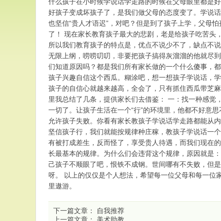
什么孩子在小时候学说话学走路的时候在父母眼里都是好
好孩子变成坏孩子了，是我们做父母的态度变了。学说话
也坚信“贵人才语迟”，对吧？但是到了孩子上学，父母
了！ 现在家长教育孩子最大的悲剧，老是给孩子吃苦头
所以我们教育孩子的特点是，优点不说少不了，缺点不说
无限上纲，唠唠叨叨，非要把孩子搞得灰溜溜的他就尽到
们知道原因吗？都是我们所有家长做的一个什么傻事，都
孩子兴趣自信这个西瓜。糊涂吧，想一想孩子学说话，学
孩子的自信心就越来越高，全会了，只有抓住西瓜带芝麻
里我总结了几条，提供家长们去借鉴： 一：找一种感觉
一切了。让孩子生活在一个“行”的环境里，他都不好意
允许孩子失败。你看有家长教孩子学说话学走路都能从内
坚信孩子行，我们就能按规律种庄稼，教孩子学说话一个
有被打成差生，反而怪了，享受贵人待遇，而我们现在的
长最基本的规律。为什么们会违背这个规律，原因就是：
己孩子不顺眼了吧，恨铁不成钢。世间哪有不失败，但是
呀。 以上的仅仅是个人想法，希望每一位父母和每一位
里遨游。
下一篇文章：
自我推荐
上一篇文章：
美术助教