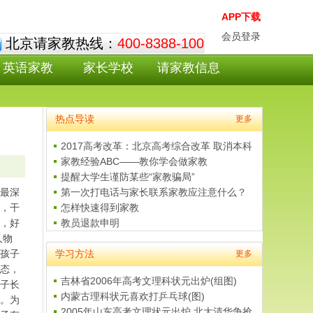
APP下载
会员登录
北京请家教热线：
400-8388-100
英语家教
家长学校
请家教信息
热点导读
更多
2017高考改革：北京高考综合改革 取消本科
三批
家教经验ABC——教你学会做家教
提醒大学生谨防某些“家教骗局”
第一次打电话与家长联系家教应注意什么？
最深
怎样快速得到家教
，干
教员退款申明
，好
人物
学习方法
孩子
更多
态，
吉林省2006年高考文理科状元出炉(组图)
子长
内蒙古理科状元喜欢打乒乓球(图)
。为
2005年山东高考文理状元出炉 北大清华争抢