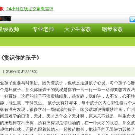
教
24小时在线提交家教需求
m
星级教师
专业老师
大学生家教
钢琴家教
《赏识你的孩子》
【 发布作者
JY25480
】
爱孩子更要与时俱进。因为懂孩子，也就是走进孩子心灵。每个孩子心屡
个是坏孩子。那么你懂孩子的奥秘是你的一言一行一举一动都要想方设法
一好百好，这样的孩子不浪费脑细胞，很安静，我们讲，人不安，心不静
静，能生慧，宁静致远。 孩子没有好与坏，每个孩子的内心都住着两个
家有没有发现，很多学习一塌糊涂的孩子，家乡话却说得唯妙唯肖，广州
间最难学的口语，天才。天才是什么？天才啊，原来只不过是一种生命状
的按规律在种庄稼，所有庄稼都是绿油油的，在一种天才的状态。那么孩
规律种庄稼，还是也跟着其他人一起拔苗助长，把孩子的无限潜力毁掉了