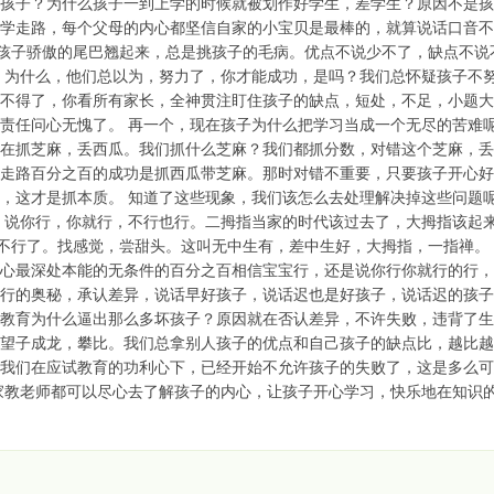
孩子？为什么孩子一到上学的时候就被划作好学生，差学生？原因不是孩
学走路，每个父母的内心都坚信自家的小宝贝是最棒的，就算说话口音不
怕孩子骄傲的尾巴翘起来，总是挑孩子的毛病。优点不说少不了，缺点不说
，为什么，他们总以为，努力了，你才能成功，是吗？我们总怀疑孩子不
不得了，你看所有家长，全神贯注盯住孩子的缺点，短处，不足，小题大
责任问心无愧了。 再一个，现在孩子为什么把学习当成一个无尽的苦难
在抓芝麻，丢西瓜。我们抓什么芝麻？我们都抓分数，对错这个芝麻，丢
走路百分之百的成功是抓西瓜带芝麻。那时对错不重要，只要孩子开心好
，这才是抓本质。 知道了这些现象，我们该怎么去处理解决掉这些问题
，说你行，你就行，不行也行。二拇指当家的时代该过去了，大拇指该起
思不行了。找感觉，尝甜头。这叫无中生有，差中生好，大拇指，一指禅。
心最深处本能的无条件的百分之百相信宝宝行，还是说你行你就行的行，
行的奥秘，承认差异，说话早好孩子，说话迟也是好孩子，说话迟的孩子
教育为什么逼出那么多坏孩子？原因就在否认差异，不许失败，违背了生
望子成龙，攀比。我们总拿别人孩子的优点和自己孩子的缺点比，越比越
我们在应试教育的功利心下，已经开始不允许孩子的失败了，这是多么可
家教老师都可以尽心去了解孩子的内心，让孩子开心学习，快乐地在知识