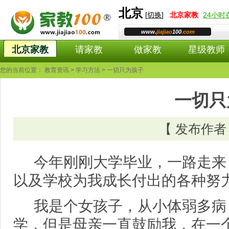
北京
[
切换
]
北京
家教
24小
www.
jiajiao
100
.com
北京家教
请家教
做家教
星级教师
您的当前位置：
教育资讯
>
学习方法
> 一切只为孩子
一切只
【 发布作
今年刚刚大学毕业，一路走来
以及学校为我成长付出的各种努
我是个女孩子，从小体弱多病
学，但是母亲一直鼓励我，在一个