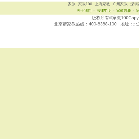
家教
家教100
上海家教
广州家教
深圳
关于我们
-
法律申明
-
家教兼职
-
版权所有®家教100Copy Ri
北京
请家教热线：
400-8388-100
地址：北