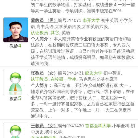
初二学生的数学物理，打实基础，成绩进步 4.一对一辅
导高一学生英语，专项训练，准确率稳定在80%
薪水要求：
不低于80/时
孟教员 （男）
编号JY4071
南开大学
初中英语,小学英
语,高中英语,大学英语四级,大学英语六级,
认证教员
,
其它
,
英语
个人简介：
本人南开英语专业有较强的英语口语和语
4
法能力，在校期间曾获第三届口语大赛奖，专八四六
教龄
级，在培训班教过英语，自己也带过许多孩子能调动起
孩子学英语的热情，成绩提高明显。如果您有家教需求
请预约我。
薪水要求：
不低于100/时
张教员 （女）
编号JY41431
延边大学
初中英语,
认证教员
,
在校研一学生
,
马克思主义基本原理
个人简介：
高三结束，开始在乡镇地区进行家 大一，
辅导员介绍和同班同学介绍，进行线上线下家教，在作
5
业帮写答案等形式，进行答疑 大二，在姐姐家一对
教龄
多，一对一进行寒暑假家教，之后自己在家进行独立自
营家教，上午一对多，下午晚上一对一 大三在保定市
通过中介...
薪水要求：
不低于300可面议/时
王教员 （女）
编号JY41430
首都医科大学
小学全科,初
中历史,初中化学,