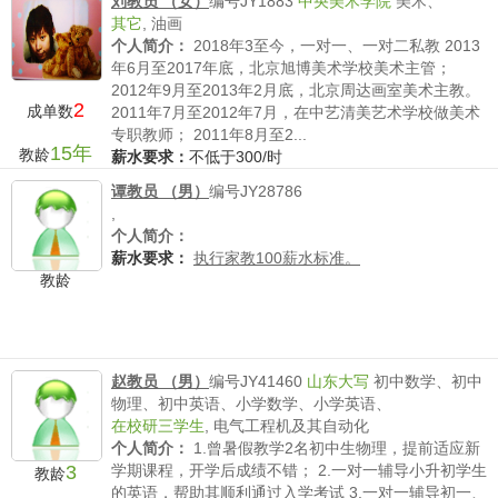
刘教员 （女）
编号JY1883
中央美术学院
美术、
其它
,
油画
个人简介：
2018年3至今，一对一、一对二私教 2013
年6月至2017年底，北京旭博美术学校美术主管；
2012年9月至2013年2月底，北京周达画室美术主教。
2
成单数
2011年7月至2012年7月，在中艺清美艺术学校做美术
专职教师； 2011年8月至2...
15年
教龄
薪水要求：
不低于300/时
谭教员 （男）
编号JY28786
,
个人简介：
薪水要求：
执行家教100薪水标准。
教龄
赵教员 （男）
编号JY41460
山东大写
初中数学、初中
物理、初中英语、小学数学、小学英语、
在校研三学生
,
电气工程机及其自动化
个人简介：
1.曾暑假教学2名初中生物理，提前适应新
3
学期课程，开学后成绩不错； 2.一对一辅导小升初学生
教龄
的英语，帮助其顺利通过入学考试 3.一对一辅导初一、