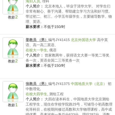
海归人员
,
理科
个人简介：
北京本地人，毕业于清华大学。 对学生们
非常有耐心、善于沟通、帮助建立学习方法和好习惯。
2
带过初二、初三、小学五年级学生，主要辅导数学、物
教龄
理、英语。
薪水要求：
不低于150/时
姜教员 （男）
编号JY41415
北京外国语大学
高中英
语、高一高二英语、
在校大一学生
,
俄语
个人简介：
曾家教两年，获得语文大赛一等奖二等奖
2
各一次，英语全国二三等奖各一次
教龄
薪水要求：
不低于150/时
张教员 （男）
编号JY41375
中国地质大学（北京）
初
中数理化,
在校大四学生
,
测绘工程
个人简介：
大四在读本科生，中国地质大学北京测绘
1
工程学生，现住在学校学院路29号，可辅导小初高数理
教龄
化等科目，在校期间修过高数和大学物理课程，高中成
绩优秀，高考河南一卷总分633分，理综287分，语数