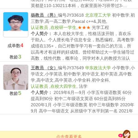
英都是110-130211本科，在家里面补习班带过3-...
薪水要求：
不低于150/时
杨教员 （男）
编号JY33618
北京理工大学
初中数学,初
三数学,高一高二数学,Pascal c++&,其他,
认证教员
,
在校研一学生
,
★★★
光学工程
个人简介：
本人在校大学生，性格活泼开朗，喜欢乐
于助人。个人擅长电子信息专业，熟悉编程。高考数学
4
成单数
成绩在135+，自己对数学学习有一套自己的方法，所
以高考才有这样的好成绩。曾经帮助过大一学生辅导过
3
教龄
高数，线性代数，概率论，同学对本人的教授方法认
可，对本人所...
王教员 （女）
编号JY37649
华东政法大学
小学数学,小
薪水要求：
不低于150/时
学语文,小学英语,初中数学,初中语文,初中英语,高中数
学,高中语文,高中英语,小学全科,初中全科,
认证教员
,
在校大四学生
,
法学
5
个人简介：
2019年6月—9月 小学五年级语数英 60分
教龄
提高到90分 初中二年级语文英语 60分提高到85分
2020年1月 小学三年级语数英 初中三年级数学 2020年
9月 高中一年级语文 从班级中下水平到第一名 2021年
1月，初中语文英语数学 ...
薪水要求：
不低于150/时
点击查看更多