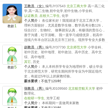
王教员 （女）
编号JY37543
北京工商大学
高一高二化
学,高一高二生物,初中化学,初中生物,小学全科,
认证教员
,
在校大二学生
,
化学
个人简介：
各位家长好！我现就读于北京工商大学，
1
理科方面较好，尤其是数学生物，数学高考分数126，
教龄
综合222，生物82。 做事踏实认真，有极强的责任心，
善于沟通，吐字清晰。 我一直学习成绩优异，初高中
连续六年丰台区以及北京市三好生。现所学专业大多数
课程...
赵教员 （男）
编号JY37730
北京师范大学
小学全科、
薪水要求：
不低于120/时
初中历史、初中地理、初中政治、高中历史、高中文
综、高中地理、
其它
,
历史
5
个人简介：
本人本科所学专业为地理科学，硕士毕业
教龄
于北京师范大学，研究生期间所学专业为中国近现代
史，有超过5年以上的家教经验。
薪水要求：
不低于120/时
张教员 （男）
编号J0109560
北京航空航天大学
初中
数理化、
在校研一学生
,
光学工程
个人简介：
本科期间一直做周末家教
薪水要求：
不低于120/时