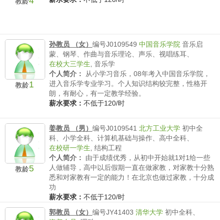
4
教龄
孙教员 （女）
编号J0109549
中国音乐学院
音乐启
蒙、钢琴、作曲与音乐理论、声乐、视唱练耳、
在校大三学生
,
音乐学
个人简介：
从小学习音乐，08年考入中国音乐学院，
1
进入音乐学专业学习。个人知识结构较完整，性格开
教龄
朗，有耐心，有一定教学经验。
薪水要求：
不低于120/时
姜教员 （男）
编号J0109541
北方工业大学
初中全
科、小学全科、计算机基础与操作、高中全科、
在校研一学生
,
结构工程
个人简介：
由于成绩优秀，从初中开始就1对1给一些
5
人做辅导，高中以后假期一直在做家教，对家教十分熟
教龄
悉和对家教有一定的能力！在北京也做过家教，十分成
功
薪水要求：
不低于120/时
郭教员 （女）
编号JY41403
清华大学
初中全科、