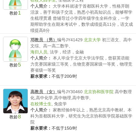
在校大四学生
,
生物医学工程
个人简介：
大学本科就读于首都医科大学，性格开朗
1
活泼，善于和孩子交流，熟悉小初高知识点，能够帮学
教龄
生梳理贯通 曾辅导过小学四年级学生全科作业，一学
期帮助学生在期末考试中，数学成绩提高11分，语文成
绩提高8分
薪水要求：
不低于100/时
邓教员 （男）
编号JY41429
北京大学
初三语文、高中
文综、高一高二数学、
海归人员
,
法学，经济，金融
个人简介：
本人毕业于北京大学法学院，曾获英语能
5
力竞赛国家级三等奖，生物竞赛国家级一等奖，物理竞
教龄
赛省级一等奖
薪水要求：
不低于200/时
高教员 （女）
编号JY30460
北京协和医学院
高中数理
化,高中化学,高中物理,高中数学,
在校博士生
,
免疫学
个人简介：
家教经验8年以上，熟悉北京高中教材。本
8
科为首都医科大学，研究生为北京协和医学院基础医学
教龄
院
薪水要求：
不低于150/时