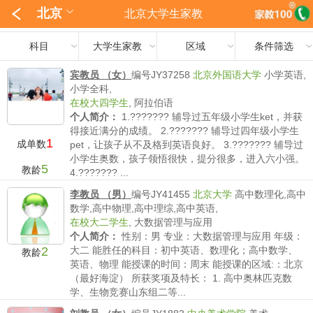
北京
北京大学生家教
科目
大学生家教
区域
条件筛选
宾教员 （女）
编号JY37258
北京外国语大学
小学英语,
小学全科,
在校大四学生
,
阿拉伯语
个人简介：
1.??????? 辅导过五年级小学生ket，并获
得接近满分的成绩。 2.??????? 辅导过四年级小学生
1
成单数
pet，让孩子从不及格到英语良好。 3.??????? 辅导过
小学生奥数，孩子领悟很快，提分很多，进入六小强。
5
教龄
4.??????? ...
薪水要求：
不低于120/时
李教员 （男）
编号JY41455
北京大学
高中数理化,高中
数学,高中物理,高中理综,高中英语,
在校大二学生
,
大数据管理与应用
个人简介：
性别：男 专业：大数据管理与应用 年级：
2
大二 能胜任的科目：初中英语、数理化；高中数学、
教龄
英语、物理 能授课的时间：周末 能授课的区域:：北京
（最好海淀） 所获奖项及特长： 1. 高中奥林匹克数
学、生物竞赛山东组二等...
薪水要求：
不低于300-500/时