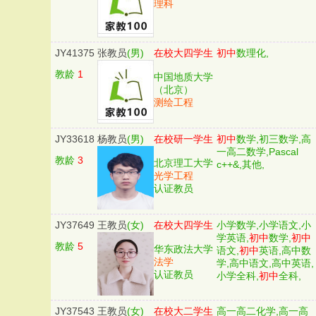
理科
JY41375
张教员
(男)
在校大四学生
初中
数理化,
教龄
1
中国地质大学
（北京）
测绘工程
JY33618
杨教员
(男)
在校研一学生
初中
数学,初三数学,高
一高二数学,Pascal
教龄
3
北京理工大学
c++&,其他,
光学工程
认证教员
JY37649
王教员
(女)
在校大四学生
小学数学,小学语文,小
学英语,
初中
数学,
初中
教龄
5
华东政法大学
语文,
初中
英语,高中数
法学
学,高中语文,高中英语,
认证教员
小学全科,
初中
全科,
JY37543
王教员
(女)
在校大二学生
高一高二化学,高一高