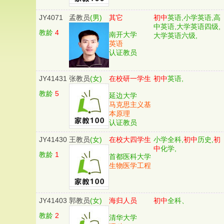
JY4071
孟教员
(男)
其它
初中
英语,小学英语,高
中英语,大学英语四级,
教龄
4
南开大学
大学英语六级,
英语
认证教员
JY41431
张教员
(女)
在校研一学生
初中
英语,
教龄
5
延边大学
马克思主义基
本原理
认证教员
JY41430
王教员
(女)
在校大四学生
小学全科,
初中
历史,
初
中
化学,
教龄
1
首都医科大学
生物医学工程
JY41403
郭教员
(女)
海归人员
初中
全科、
教龄
2
清华大学