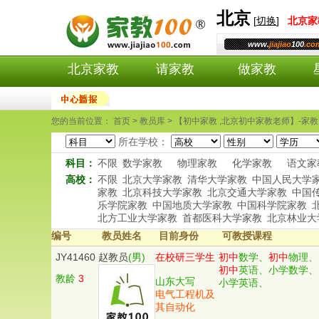
北京
[
切换
]
北京
家
www.
jiajiao
100
.co
北京家教
请家教
做家教
您的当前位置： 首页 > 教员库 > 【初中家教 ,北京初中家教老师】-家教1
所在学校：
科目：
不限
数学家教
物理家教
化学家教
语文家
高校：
不限
北京大学家教
清华大学家教
中国人民大学
家教
北京科技大学家教
北京交通大学家教
中国
乐学院家教
中国地质大学家教
中国科学院家教
北方工业大学家教
首都医科大学家教
北京林业大
编号
教员姓名
目前身份
可教授课程
JY41460
赵教员
(男)
在校研三学生
初中
数学、
初中
物理、
初中
英语、小学数学、
教龄
3
山东大写
小学英语、
电气工程机及
其自动化