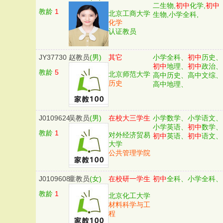
二生物,
初中
化学,
初中
教龄
1
北京工商大学
生物,小学全科,
化学
认证教员
JY37730
赵教员
(男)
其它
小学全科、
初中
历史、
初中
地理、
初中
政治、
教龄
5
北京师范大学
高中历史、高中文综、
历史
高中地理、
J0109624
吴教员
(男)
在校大三学生
小学数学、小学语文、
小学英语、
初中
数学、
教龄
1
对外经济贸易
初中
英语、
初中
语文、
大学
公共管理学院
J0109608
童教员
(女)
在校研一学生
初中
全科、小学全科、
教龄
1
北京化工大学
材料科学与工
程