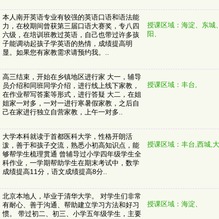
本人南开英语专业有较强的英语口语和语法能
授课区域：海淀、东城
力，在校期间曾获第三届口语大赛奖，专八四
阳、
六级，在培训班教过英语，自己也带过许多孩
子能调动起孩子学英语的热情，成绩提高明
显。如果您有家教需求请预约我。..
高三结束，开始在乡镇地区进行家 大一，辅导
授课区域：丰台,
员介绍和同班同学介绍，进行线上线下家教，
在作业帮写答案等形式，进行答疑 大二，在姐
姐家一对多，一对一进行寒暑假家教，之后自
己在家进行独立自营家教，上午一对多..
大学本科就读于首都医科大学，性格开朗活
授课区域：丰台,西城,大
泼，善于和孩子交流，熟悉小初高知识点，能
够帮学生梳理贯通 曾辅导过小学四年级学生全
科作业，一学期帮助学生在期末考试中，数学
成绩提高11分，语文成绩提高8分..
北京本地人，毕业于清华大学。 对学生们非常
授课区域：海淀、
有耐心、善于沟通、帮助建立学习方法和好习
惯。 带过初二、初三、小学五年级学生，主要