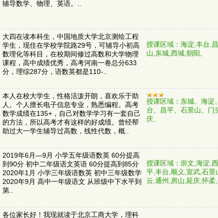
辅导数学、物理、英语。..
大四在读本科生，中国地质大学北京测绘工程
授课区域：海淀,丰台,昌
学生，现住在学校学院路29号，可辅导小初高
山,东城,西城,朝阳,
数理化等科目，在校期间修过高数和大学物理
课程，高中成绩优秀，高考河南一卷总分633
分，理综287分，语数英都是110-..
本人在校大学生，性格活泼开朗，喜欢乐于助
授课区域：东城、海淀
人。个人擅长电子信息专业，熟悉编程。高考
台、昌平、石景山、门
数学成绩在135+，自己对数学学习有一套自己
庆、
的方法，所以高考才有这样的好成绩。曾经帮
助过大一学生辅导过高数，线性代数，概..
2019年6月—9月 小学五年级语数英 60分提高
授课区域：崇文,海淀,西
到90分 初中二年级语文英语 60分提高到85分
平,丰台,顺义,宣武,石景
2020年1月 小学三年级语数英 初中三年级数学
云,通州,房山,延庆,怀柔,
2020年9月 高中一年级语文 从班级中下水平到
第..
各位家长好！我现就读于北京工商大学，理科