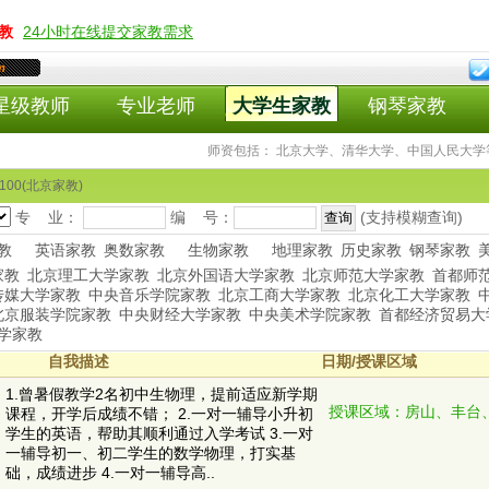
教
24小时在线提交家教需求
m
星级教师
专业老师
大学生家教
钢琴家教
师资包括： 北京大学、清华大学、中国人民大学等
00(北京家教)
专 业：
编 号：
(支持模糊查询)
教
英语家教
奥数家教
生物家教
地理家教
历史家教
钢琴家教
家教
北京理工大学家教
北京外国语大学家教
北京师范大学家教
首都师
传媒大学家教
中央音乐学院家教
北京工商大学家教
北京化工大学家教
北京服装学院家教
中央财经大学家教
中央美术学院家教
首都经济贸易大
学家教
自我描述
日期/授课区域
1.曾暑假教学2名初中生物理，提前适应新学期
授课区域：房山、丰台
课程，开学后成绩不错； 2.一对一辅导小升初
学生的英语，帮助其顺利通过入学考试 3.一对
一辅导初一、初二学生的数学物理，打实基
础，成绩进步 4.一对一辅导高..