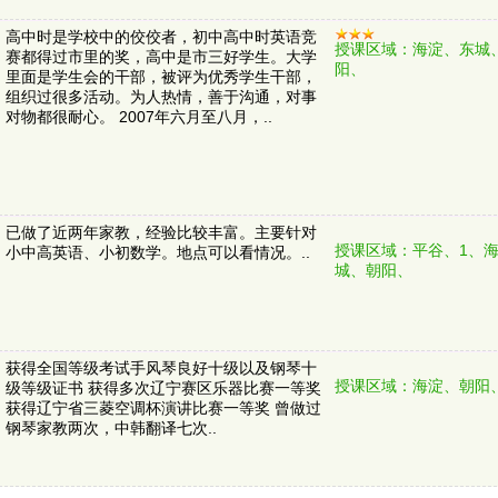
高中时是学校中的佼佼者，初中高中时英语竞
授课区域：海淀、东城
赛都得过市里的奖，高中是市三好学生。大学
阳、
里面是学生会的干部，被评为优秀学生干部，
组织过很多活动。为人热情，善于沟通，对事
对物都很耐心。 2007年六月至八月，..
已做了近两年家教，经验比较丰富。主要针对
授课区域：平谷、1、
小中高英语、小初数学。地点可以看情况。..
城、朝阳、
获得全国等级考试手风琴良好十级以及钢琴十
授课区域：海淀、朝阳
级等级证书 获得多次辽宁赛区乐器比赛一等奖
获得辽宁省三菱空调杯演讲比赛一等奖 曾做过
钢琴家教两次，中韩翻译七次..