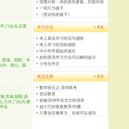
这..
深度分析：你的原生家庭，到底对你
有..
一切只为孩子
《赏识你的孩子》
父母是孩子最好的老师
平,门头沟,石景
学习方法
给学生家长的一封信
» 更多
本人真实学习经历与感悟
本人学习经历的感悟
中小学学霸如何诞生
好的英语学习方法可以瞬间提分
、西城、朝阳、丰
小学生作文
头沟、房山、延
如何学习数学
状元之路
4至5岁儿童美术培养计划
» 更多
数学状元之 清华联考
赏识教育
城,东城,朝阳,昌
俞敏洪08年在北大的演讲
山,大兴,门头沟,密
赵小兰的家庭教育/刘墉
平谷,
只要你足够努力，你就可以成功
我的大学之路
四年级黄冈小状元题解------特..