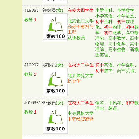
J16353
许教员
(女)
在校大四学生
小学全科、小学数学、
小学英语、小学语文、
教龄
1
北京化工大学
初中
全科、
初中
数理
高分子材料与
化、
初中
物理、
初中
数
工程
学、
初中
化学、高中数
认证教员
理化、高中数学、高中
物理、高中化学、高中
理综、高中生物、新概
念英语、
J16297
赵教员
(女)
在校大二学生
初中
英语、小学全科、
初中
数学、高中英语、
教龄
2
北京师范大学
历史学
J0109613
朴教员
(女)
在校大二学生
钢琴、手风琴、
初中
数
理化、韩语、
教龄
1
中央民族大学
中韩经贸翻译