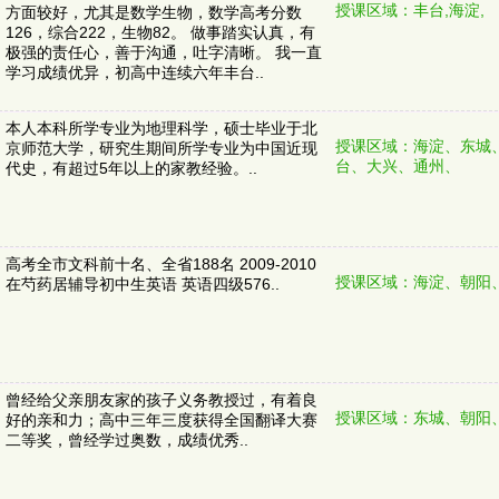
授课区域：丰台,海淀,
方面较好，尤其是数学生物，数学高考分数
126，综合222，生物82。 做事踏实认真，有
极强的责任心，善于沟通，吐字清晰。 我一直
学习成绩优异，初高中连续六年丰台..
本人本科所学专业为地理科学，硕士毕业于北
授课区域：海淀、东城
京师范大学，研究生期间所学专业为中国近现
台、大兴、通州、
代史，有超过5年以上的家教经验。..
高考全市文科前十名、全省188名 2009-2010
授课区域：海淀、朝阳
在芍药居辅导初中生英语 英语四级576..
曾经给父亲朋友家的孩子义务教授过，有着良
授课区域：东城、朝阳
好的亲和力；高中三年三度获得全国翻译大赛
二等奖，曾经学过奥数，成绩优秀..