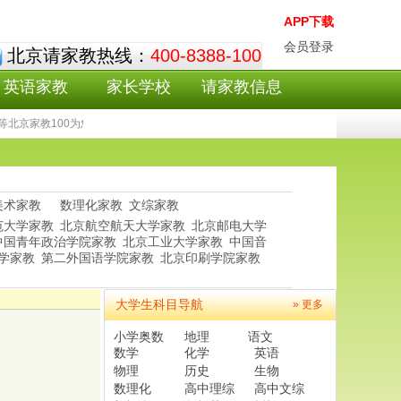
APP下载
会员登录
北京请家教热线：
400-8388-100
英语家教
家长学校
请家教信息
北京家教100为您提供初中家教,拥有众多小升初初中家教,中考初中家教,高考初中家
美术家教
数理化家教
文综家教
范大学家教
北京航空航天大学家教
北京邮电大学
中国青年政治学院家教
北京工业大学家教
中国音
学家教
第二外国语学院家教
北京印刷学院家教
大学生科目导航
» 更多
小学奥数
地理
语文
、
数学
化学
英语
物理
历史
生物
数理化
高中理综
高中文综