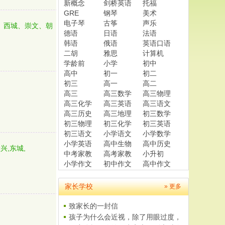
新概念
剑桥英语
托福
GRE
钢琴
美术
电子琴
古筝
声乐
、西城、崇文、朝
德语
日语
法语
韩语
俄语
英语口语
二胡
雅思
计算机
学龄前
小学
初中
高中
初一
初二
初三
高一
高二
高三
高三数学
高三物理
高三化学
高三英语
高三语文
高三历史
高三地理
初三数学
初三物理
初三化学
初三英语
初三语文
小学语文
小学数学
小学英语
高中生物
高中历史
兴,东城,
中考家教
高考家教
小升初
小学作文
初中作文
高中作文
家长学校
» 更多
致家长的一封信
孩子为什么会近视，除了用眼过度，