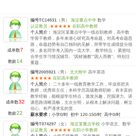
编号TC14531
（男）
海淀重点中学
数学
认证教员
,
★★★★★
在职高中教师
个人简介：
海淀区某重点中学一线在职教师，高中数
学骨干教师，多年来潜心研究高考命题，对高考命题思
路，命题趋势有自己独到的见解，所带学生成绩提分很
7
成单数
快，多名同学考入国内一流大学。 教学特点： 紧密结
合学生学习情况辅导。“因材施教”“因人而教”。特别注
14
教龄
重题...
薪水要求：
小学600--1000/时 初中 600--1000/时 高
编号2005921
（男）
北大附中
高中英语
中600--1000/时
★★★★★
在职高中教师
个人简介：
二十多年一线教育教学工作，毕业班把关
教师，优秀班主任；本科学历高级教师职称，有丰富的
教学经验，能根据学生特点，激发兴趣，挖掘潜力。讲
32
成单数
课思路清晰流畅，主次分明，从根本上解决问题，树立
信心。有严谨求实的责..
22
教龄
薪水要求：
小学0/时 初中 120-150/时 高中0/时
编号T074297
（女）
海淀某重点学校
小学语文、数学
认证教员
,
★★★★★
在职小学教师