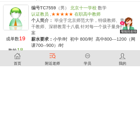
薪水要求：
小学500（网课8折）/时 初中 600（网课8
编号TC7559
（男）
北京十一学校
数学
折）/时 高中700（网课8折）/时
认证教员
,
★★★★★
在职高中教师
个人简介：
毕业于北京师范大学，特级教师、青年骨
干教师、深耕教育十八载.针对每一个孩子量身打造方
案
19
成单数
薪水要求：
小学/时 初中 800/时 高中800---1200（网
课700--900）/时
18
教龄
编号T146455
（男）
海淀区重点学校
高中化学
首页
附近老师
学员
我的
认证教员
,
★★★★★
在职高中教师
个人简介：
北京中学资深化学老师，北京新课标评课
一等奖，高考阅卷组成员。海淀区优秀教师。快速提
分！高分教练！ 理科学习最忌死学！学好化学不仅仅
16
成单数
靠努力，还要有好方法，事半功倍！ 如果你有下面的
问题，老师帮你搞定！ 1.上课一听就懂，可是一做就
17
教龄
错！ ...
薪水要求：
小学/时 初中 500/时 高中800---1200（网
编号TC18473
（女）
专职老师
数学
课700--900）/时
★
在职初中教师
个人简介：
薪水要求：
执行家教100薪水标准。