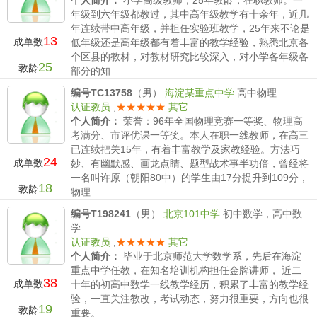
个人简介：
小学高级教师，25年教龄，在职教师。一
年级到六年级都教过，其中高年级教学有十余年，近几
年连续带中高年级，并担任实验班教学，25年来不论是
13
成单数
低年级还是高年级都有着丰富的教学经验，熟悉北京各
个区县的教材，对教材研究比较深入，对小学各年级各
25
教龄
部分的知...
薪水要求：
小学200/时 初中 /时 高中/时
编号TC13758
（男）
海淀某重点中学
高中物理
认证教员
,
★★★★★
其它
个人简介：
荣誉：96年全国物理竞赛一等奖、物理高
考满分、市评优课一等奖。本人在职一线教师，在高三
已连续把关15年，有着丰富教学及家教经验。方法巧
24
成单数
妙、有幽默感、画龙点睛、题型战术事半功倍，曾经将
一名叫许原（朝阳80中）的学生由17分提升到109分，
18
教龄
物理...
薪水要求：
小学/时 初中 /时 高中400—600/时
编号T198241
（男）
北京101中学
初中数学，高中数
学
认证教员
,
★★★★★
其它
个人简介：
毕业于北京师范大学数学系，先后在海淀
重点中学任教，在知名培训机构担任金牌讲师， 近二
38
成单数
十年的初高中数学一线教学经历，积累了丰富的教学经
验，一直关注教改，考试动态，努力很重要，方向也很
19
教龄
重要。