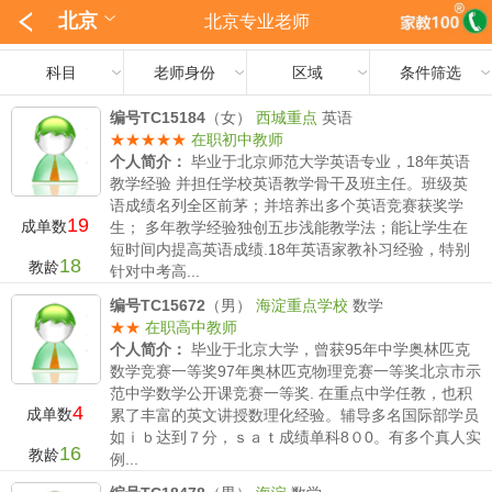
北京
北京专业老师
科目
老师身份
区域
条件筛选
编号TC15184
（女）
西城重点
英语
★★★★★
在职初中教师
个人简介：
毕业于北京师范大学英语专业，18年英语
教学经验 并担任学校英语教学骨干及班主任。班级英
语成绩名列全区前茅；并培养出多个英语竞赛获奖学
19
成单数
生； 多年教学经验独创五步浅能教学法；能让学生在
短时间内提高英语成绩.18年英语家教补习经验，特别
18
教龄
针对中考高...
薪水要求：
小学350/时 初中 500-800/时 高中500-
编号TC15672
（男）
海淀重点学校
数学
800/时
★★
在职高中教师
个人简介：
毕业于北京大学，曾获95年中学奥林匹克
数学竞赛一等奖97年奥林匹克物理竞赛一等奖北京市示
范中学数学公开课竞赛一等奖. 在重点中学任教，也积
4
成单数
累了丰富的英文讲授数理化经验。辅导多名国际部学员
如ｉｂ达到７分，ｓａｔ成绩单科8０0。有多个真人实
16
教龄
例...
薪水要求：
小学500/时 初中 500-800/时 高中600-