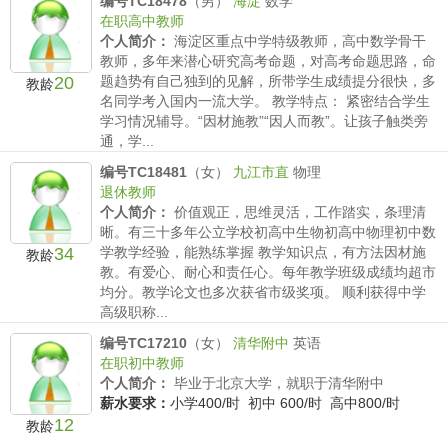
编号TC18478
（男）
海淀
数学
900/时
在职高中教师
个人简介：
海淀区重点中学特级教师，高中数学骨干
教师，多年来潜心研究高考命题，对高考命题思路，命
20
题趋势有自己独到的见解，所带学生成绩提分很快，多
教龄
名同学考入国内一流大学。 教学特点： 紧密结合学生
学习情况辅导。“因材施教”“因人而教”。让孩子触类旁
通，学...
薪水要求：
执行家教100薪水标准。
编号TC18481
（女）
九江市直
物理
退休教师
个人简介：
价值观正，思维灵活，工作踏实，条理清
晰。有三十多年公立学校初高中生物初高中物理初中数
34
学教学经验，能熟练掌握 教学知识点，有方法因材施
教龄
教。有爱心、耐心和责任心。每年教学班级成绩均超市
均分。教学论文也多次获省市级奖项。 顺利获得中学
高级职称...
薪水要求：
小学150/时 初中 200/时 高中300/时
编号TC17210
（女）
清华附中
英语
在职初中教师
个人简介：
毕业于北京大学，就职于清华附中
薪水要求：
小学400/时 初中 600/时 高中800/时
12
教龄